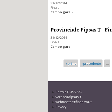
31/12/2014
Finale
Campo gara:
-
Provinciale Fipsas T - Fi
31/12/2014
Finale
Campo gara:
-
Pagine
« prima
‹ precedente
…
Portale F.I.P.S.A.S.
varese@fipsas.it
webmaster@fipsasva.it
Privacy