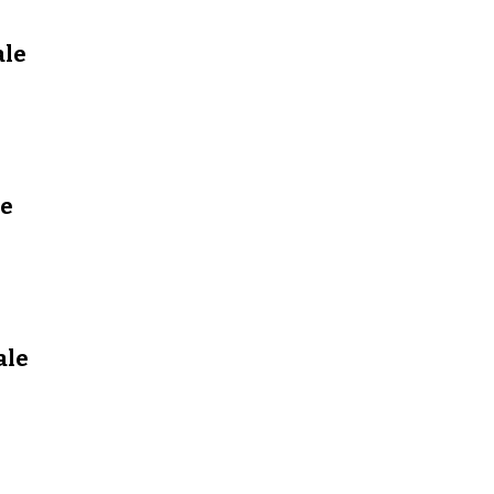
ale
le
ale