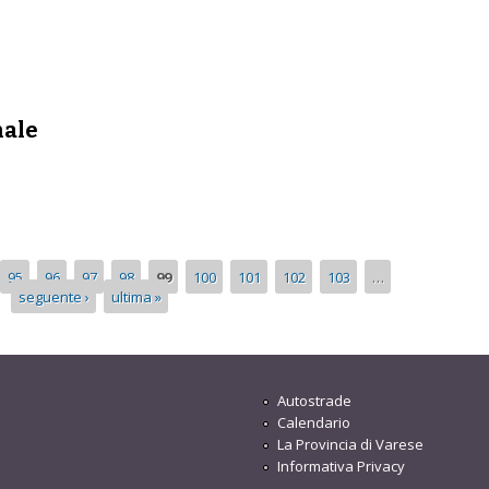
nale
95
96
97
98
99
100
101
102
103
…
seguente ›
ultima »
Autostrade
Calendario
La Provincia di Varese
Informativa Privacy