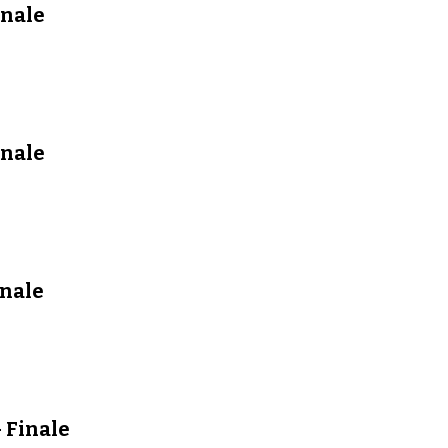
inale
inale
inale
 Finale