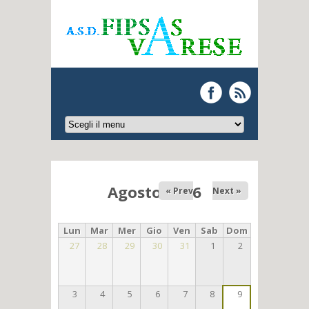
Agosto 2026
« Prev
Next »
Lun
Mar
Mer
Gio
Ven
Sab
Dom
27
28
29
30
31
1
2
3
4
5
6
7
8
9