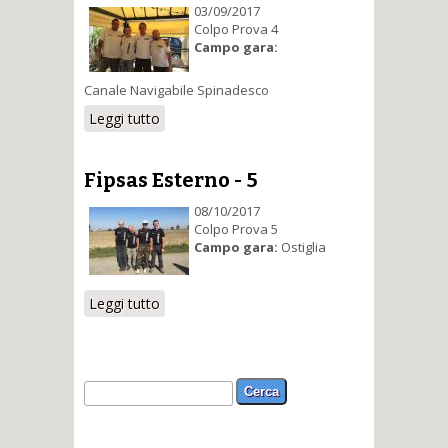
03/09/2017
Colpo Prova 4
Campo gara:
Canale Navigabile Spinadesco
Leggi tutto
su Fipsas Esterno - 4
Fipsas Esterno - 5
08/10/2017
Colpo Prova 5
Campo gara:
Ostiglia
Leggi tutto
su Fipsas Esterno - 5
Form di ricerca
Cerca