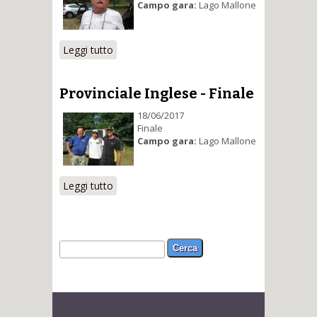
Campo gara:
Lago Mallone
Leggi tutto
su Provinciale Inglese - Selezione
Provinciale Inglese - Finale
18/06/2017
Finale
Campo gara:
Lago Mallone
Leggi tutto
su Provinciale Inglese - Finale
Form di ricerca
Cerca