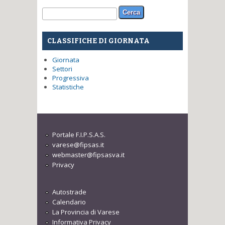
Form di ricerca
Cerca
CLASSIFICHE DI GIORNATA
Giornata
Settori
Progressiva
Statistiche
Portale F.I.P.S.A.S.
varese@fipsas.it
webmaster@fipsasva.it
Privacy
Autostrade
Calendario
La Provincia di Varese
Informativa Privacy