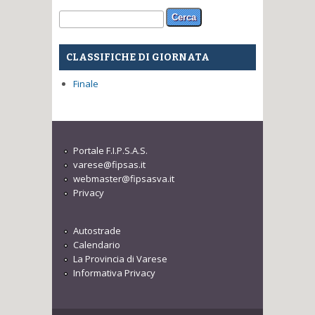
Form di ricerca
Cerca
CLASSIFICHE DI GIORNATA
Finale
Portale F.I.P.S.A.S.
varese@fipsas.it
webmaster@fipsasva.it
Privacy
Autostrade
Calendario
La Provincia di Varese
Informativa Privacy