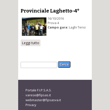
Provinciale Laghetto-4°
16/10/2016
Prova 4
Campo gara:
Laghi Tensi
Leggi tutto
su Provinciale Laghetto-4°
Form di ricerca
Cerca
Portale F.I.P.S.A.S.
varese@fipsas.it
webmaster@fipsasva.it
Privacy