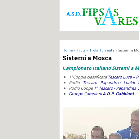
Tu sei qui
Home
»
Trota
»
Trota Torrente
» Sistemi a M
Sistemi a Mosca
C
ampionato Italiano Sistemi a 
1°Coppia classificata
Tescaro Luca -- 
Podio
- Tescaro - Papandrea - Lualdi - 
Podio Coppe
1° Tescaro - Papandrea 2
Gruppo Campioni
A.D.P. Gabbiani