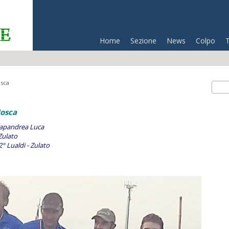
Home
Sezione
News
Colpo
osca
For
Cerc
Mosca
Papandrea Luca
Zulato
° Lualdi - Zulato