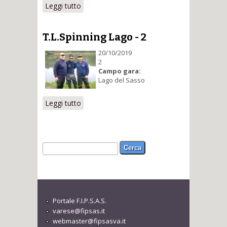
Leggi tutto
su T.L.Spinning Lago - 1
T.L.Spinning Lago - 2
20/10/2019
2
Campo gara:
Lago del Sasso
Leggi tutto
su T.L.Spinning Lago - 2
Form di ricerca
Cerca
Portale F.I.P.S.A.S.
varese@fipsas.it
webmaster@fipsasva.it