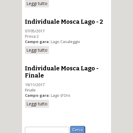
Leggi tutto
su Individuale Mosca Lago - 1
Individuale Mosca Lago - 2
07/05/2017
Prova 2
Campo gara:
Lago Casaleggio
Leggi tutto
su Individuale Mosca Lago - 2
Individuale Mosca Lago -
Finale
19/11/2017
Finale
Campo gara:
Lago d'Oro
Leggi tutto
su Individuale Mosca Lago -
Finale
Form di ricerca
Cerca