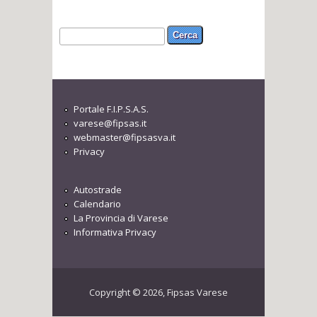
Form di ricerca
Cerca
Portale F.I.P.S.A.S.
varese@fipsas.it
webmaster@fipsasva.it
Privacy
Autostrade
Calendario
La Provincia di Varese
Informativa Privacy
Copyright © 2026, Fipsas Varese