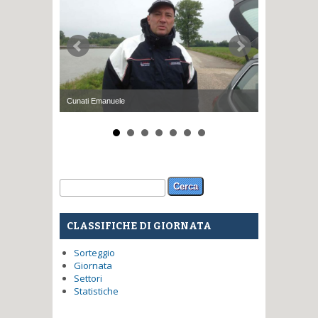
Cunati Emanuele
Bonetto Emanu
Form di ricerca
Cerca
CLASSIFICHE DI GIORNATA
Sorteggio
Giornata
Settori
Statistiche