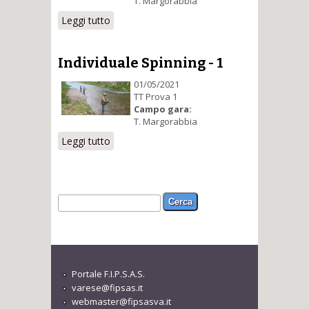
T. Margorabbia
Leggi tutto
su Individuale Spinning - 2
Individuale Spinning - 1
01/05/2021
TT Prova 1
Campo gara:
T. Margorabbia
Leggi tutto
su Individuale Spinning - 1
Form di ricerca
Cerca
Portale F.I.P.S.A.S.
varese@fipsas.it
webmaster@fipsasva.it